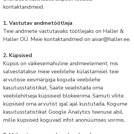
kontaktandmeid.
1. Vastutav andmetöötleja
Teie andmete vastutavaks töötlejaks on Haller &
Haller OÜ. Meie kontaktandmed on aivar@haller.ee.
2. Küpsised
Küpsis on väikesemahuline andmeelement, mis
salvestatakse meie veebilehe külastamisel teie
arvutisse eesmärgiga koguda veebilehe
kasutusstatistikat. Saate seadistada oma
veebilehitseja küpsiseid blokeerima. Samuti võite
küpsised oma arvutist igal ajal kustutada. Kogume
kasutusstatistikat Google Analytics teenuse abil,
mille küpsised koguvad infot anonüümses vormis.