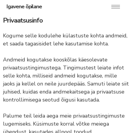
Igavene õpilane
Privaatsusinfo
Kogume selle kodulehe külastuste kohta andmeid,
et saada tagasisidet lehe kasutamise kohta.
Andmeid kogutakse kooskõlas käesolevate
privaatsustingimustega. Tingimustest leiate infot
selle kohta, milliseid andmeid kogutakse, mille
jaoks ja kellel on neile juurdepääs. Samuti leiate siit
juhised, kuidas enda andmekaitsega ja privaatsuse
kontrollimisega seotud õigusi kasutada.
Palume teil leida aega meie privaatsustingimuste
lugemiseks. Küsimuste korral võtke meiega
ühendust, kasutades allpool toodud