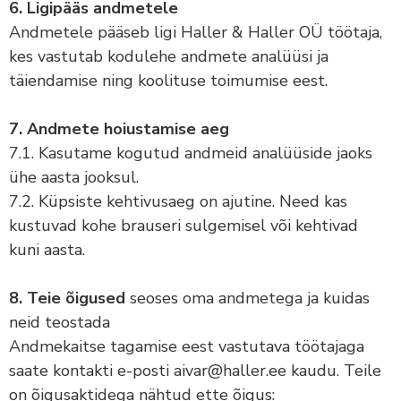
6. Ligipääs andmetele
Andmetele pääseb ligi Haller & Haller OÜ töötaja,
kes vastutab kodulehe andmete analüüsi ja
täiendamise ning koolituse toimumise eest.
7. Andmete hoiustamise aeg
7.1. Kasutame kogutud andmeid analüüside jaoks
ühe aasta jooksul.
7.2. Küpsiste kehtivusaeg on ajutine. Need kas
kustuvad kohe brauseri sulgemisel või kehtivad
kuni aasta.
8. Teie õigused
seoses oma andmetega ja kuidas
neid teostada
Andmekaitse tagamise eest vastutava töötajaga
saate kontakti e-posti aivar@haller.ee kaudu. Teile
on õigusaktidega nähtud ette õigus: