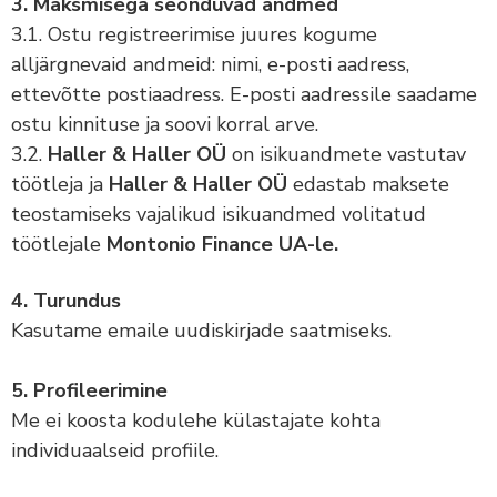
3. Maksmisega seonduvad andmed
3.1. Ostu registreerimise juures kogume
alljärgnevaid andmeid: nimi, e-posti aadress,
ettevõtte postiaadress. E-posti aadressile saadame
ostu kinnituse ja soovi korral arve.
3.2.
Haller & Haller OÜ
on isikuandmete vastutav
töötleja ja
Haller & Haller OÜ
edastab maksete
teostamiseks vajalikud isikuandmed volitatud
töötlejale
Montonio Finance UA-le.
4. Turundus
Kasutame emaile uudiskirjade saatmiseks.
5. Profileerimine
Me ei koosta kodulehe külastajate kohta
individuaalseid profiile.