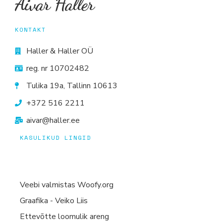
Aivar Haller
KONTAKT
Haller & Haller OÜ
reg. nr 10702482
Tulika 19a, Tallinn 10613
+372 516 2211
aivar@haller.ee
KASULIKUD LINGID
Veebi valmistas Woofy.org
Graafika - Veiko Liis
Ettevõtte loomulik areng